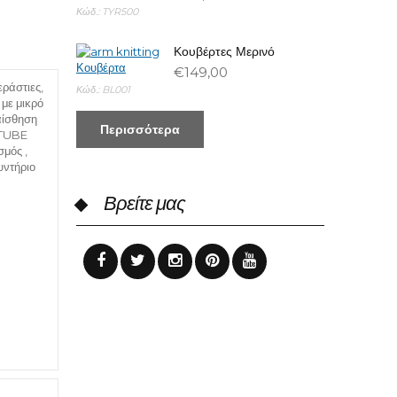
Κώδ.:
TYR500
Κουβέρτες Μερινό
€149,00
ράστιες,
Κώδ.:
BL001
με μικρό
αίσθηση
Περισσότερα
 TUBE
σμός ,
υντήριο
Βρείτε μας