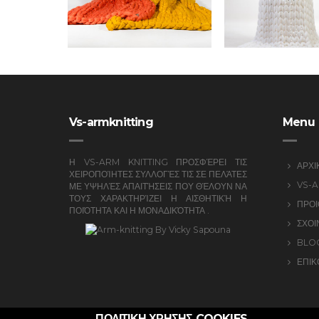
Vs-armknitting
Menu
Η VS-ARM KNITTING ΠΡΟΣΦΈΡΕΙ ΤΙΣ
ΑΡΧΙ
ΧΕΙΡΟΠΟΊΗΤΕΣ ΣΥΛΛΟΓΈΣ ΤΙΣ ΣΕ ΠΕΛΆΤΕΣ
VS-A
ΜΕ ΥΨΗΛΈΣ ΑΠΑΙΤΉΣΕΙΣ ΠΟΥ ΘΈΛΟΥΝ ΝΑ
ΤΟΥΣ ΧΑΡΑΚΤΗΡΊΖΕΙ Η ΑΙΣΘΗΤΙΚΉ Η
ΠΡΟΙ
ΠΟΙΌΤΗΤΑ ΚΑΙ Η ΜΟΝΑΔΙΚΌΤΗΤΑ .
ΣΧΟΙ
BLO
ΕΠΙΚ
ΠΟΛΙΤΙΚΗ ΧΡΗΣΗΣ COOKIES