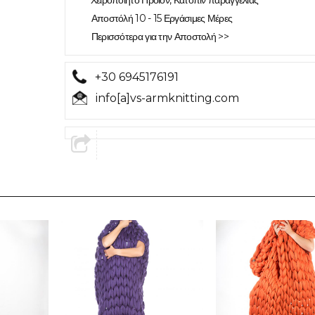
Χειροποίητο Προϊόν, Κατόπιν παραγγελίας
Αποστόλή 10 - 15 Εργάσιμες Μέρες
Περισσότερα για την Αποστολή >>
+30 6945176191
info[a]vs-armknitting.com