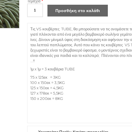
Τεμάχια
*
Τις VS κουβέρτες TUBE, θα μπορούσατε να τις ονομάσετε τε
γιατί πλέκονται από ένα μεγάλο βαμβακερό σωλήνα γεμάτο 
ίνες. Δίνουν μίνιμαλ ύφος στη διακόσμηση και αφήνουν την 
του λεπτού παπλώματος. Αυτό που κάνει τις κουβέρτες VS
ξεχωριστές είναι το βαμβακερό ύφασμα, ο μοντέρνος σχεδια
είναι ιδανικές για παιδιά και το καλύτερό; Πλένονται στο πλ
...!!
1μ x 1μ = 3 κουβάρια TUBE
75 x 125εκ = 3KG
100 x 150εκ = 3,5KG
125 x 150εκ = 4,5KG
127 x 178εκ = 5,5KG
150 x 200εκ = 8KG