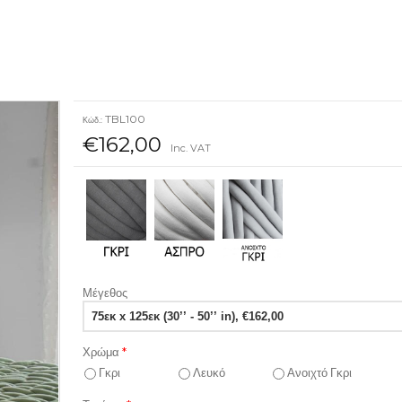
TBL100
Κώδ.:
€162,00
Inc. VAT
Μέγεθος
Χρώμα
*
Γκρι
Λευκό
Ανοιχτό Γκρι