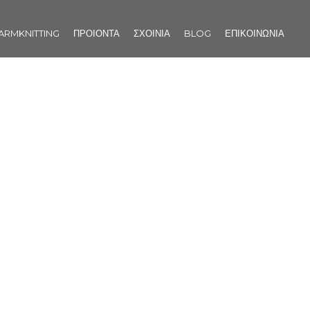
Παράκαμψη
προς το
κυρίως
ARMKNITTING
ΠΡΟΙΟΝΤΑ
ΣΧΟΙΝΙΑ
BLOG
ΕΠΙΚΟΙΝΩΝΙΑ
περιεχόμενο
Κουβέρτες TUBE